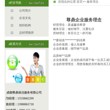
您现在的位置:首页>> 服务理念
栏目导航
公司简介
企业文化
尊鼎企业服务理念
经营理念：真诚赢得希望
组织机构
服务宗旨：做好细节、注重礼仪
总经理致辞
营销理念：有百分之一的可能
**要创造********的结果
联系方式
企业价值观：做人先做事
企业质量观：细节铸**品质
品质铸**品牌
企业发展观：企业的成功源于每一
位员工成
企业的管理理念：用慈母般的关怀善待员工
成都尊鼎保洁服务有限公司
邝经理：13558602299
袁经理：13980861718