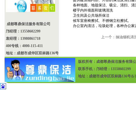
提供建筑物内部、外部的保洁及清扫服
各种地面、地毯保洁、吸尘、清扫、清
楼宇内外墙面和玻璃清洗
卫生间及公共场所保洁
候车室座椅擦拭、不锈钢立柱擦拭。
成都尊鼎保洁服务有限公司
办公室内清洁，垃圾处理，各种办公家
邝经理：13558602299
上一个：
抽油烟机清
袁经理：13980861718
400专线：4000-115-411
地址：成都市成华区双林路136号
版权所有：成都尊鼎保洁服务有限
联系手机：邝经理：13558602299
地址：成都市成华区双林路136号
备